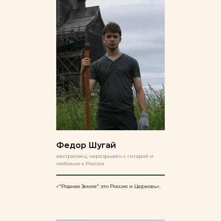
Федор Шугай
австралиец, неразрывен с гитарой и
любовью к России
«"Родная Земля" это Россия и Церковь».