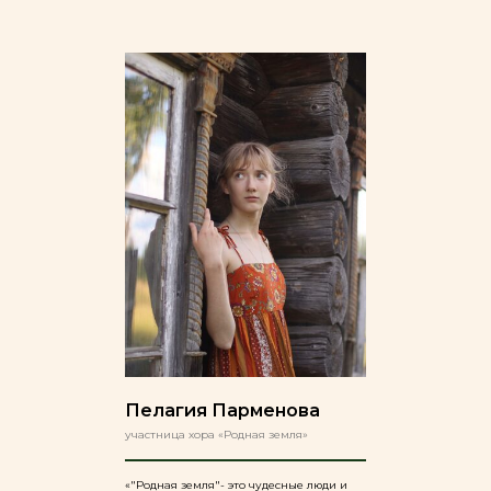
Пелагия Парменова
участница хора «Родная земля»
«"Родная земля"- это чудесные люди и