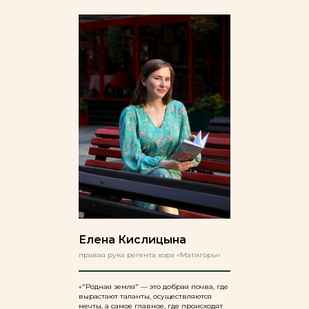
Елена Кислицына
правая рука регента хора «Матигоры»
«"Родная земля" — это добрая почва, где
вырастают таланты, осуществляются
мечты, а самое главное, где происходят