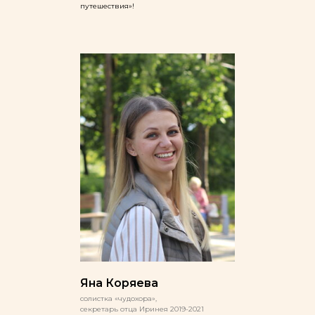
путешествия»!
Яна Коряева
солистка «чудохора»,
секретарь отца Иринея 2019-2021