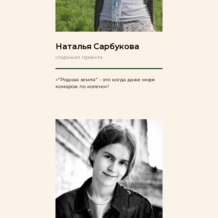
Наталья Сарбукова
старожил проекта
«"Родная земля" - это когда даже море
комаров по колено»!