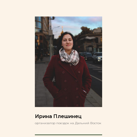
Ирина Плешинец
организатор поездок на Дальний Восток