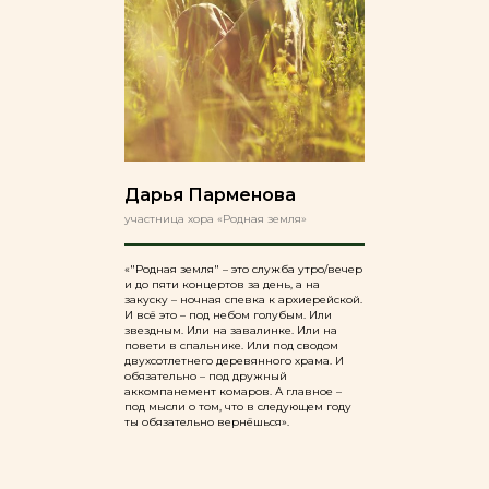
Дарья Парменова
участница хора «Родная земля»
«"Родная земля" – это служба утро/вечер
и до пяти концертов за день, а на
закуску – ночная спевка к архиерейской.
И всё это – под небом голубым. Или
звездным. Или на завалинке. Или на
повети в спальнике. Или под сводом
двухсотлетнего деревянного храма. И
обязательно – под дружный
аккомпанемент комаров. А главное –
под мысли о том, что в следующем году
ты обязательно вернёшься».