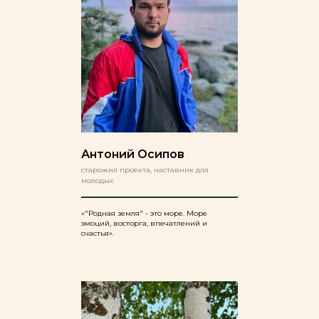
Антоний Осипов
старожил проекта, наставник для
молодых
«"Родная земля" - это море. Море
эмоций, восторга, впечатлений и
счастья».