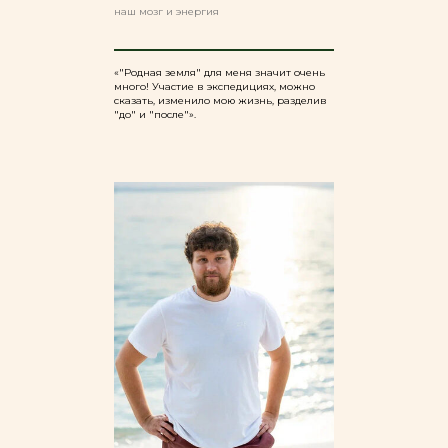
наш мозг и энергия
«"Родная земля" для меня значит очень
много! Участие в экспедициях, можно
сказать, изменило мою жизнь, разделив
"до" и "после"».