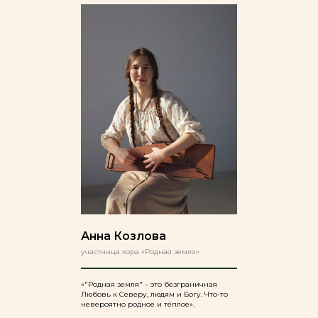
Анна Козлова
участница хора «Родная земля»
«"Родная земля" – это безграничная
Любовь к Северу, людям и Богу. Что-то
невероятно родное и тёплое».