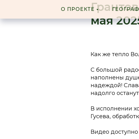
Грантов
О ПРОЕКТЕ
ГЕОГРА
мая 202
Как же тепло В
С большой радо
наполнены душе
надеждой! Слава
надолго останут
В исполнении хо
Гусева, обработк
Видео доступно п