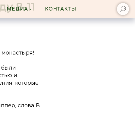
у 8-11
МЕДИА
КОНТАКТЫ
 монастыря!
е были
стью и
ения, которые
ппер, слова В.