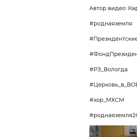
Автор видео: Ка
#роднаяземля
#Президентски
#ФондПрезиден
#РЗ_Вологда
#Церковь_в_ВО
#хор_МХСМ
#роднаяземля2