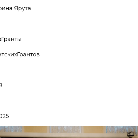
рина Ярута
еГранты
тскихГрантов
В
025