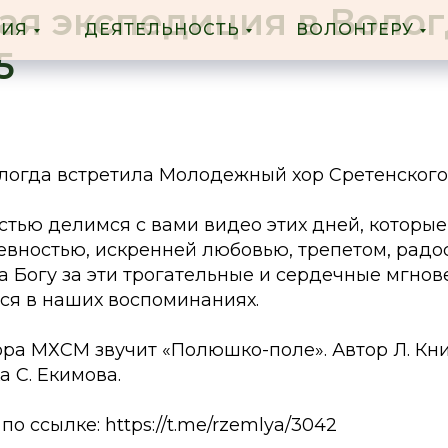
ая экспедиция в Вологд
ФИЯ
ДЕЯТЕЛЬНОСТЬ
ВОЛОНТЕРУ
5
ологда встретила Молодежный хор Сретенского
стью делимся с вами видео этих дней, которы
вностью, искренней любовью, трепетом, радо
 Богу за эти трогательные и сердечные мгнов
ся в наших воспоминаниях.
ра МХСМ звучит «Полюшко-поле». Автор Л. Кни
а С. Екимова.
о ссылке: https://t.me/rzemlya/3042