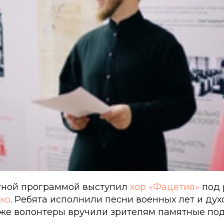
тной программой выступил
хор «Фацетия»
под 
ко
. Ребята исполнили песни военных лет и ду
кже волонтеры вручили зрителям памятные под