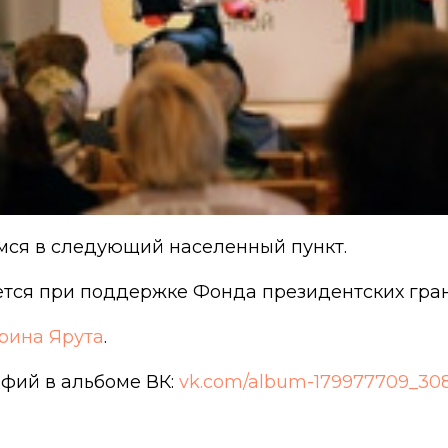
мся в следующий населенный пункт.
ется при поддержке Фонда президентских гран
рина Ярута
.
фий в альбоме ВК:
vk.com/album-179977709_3080