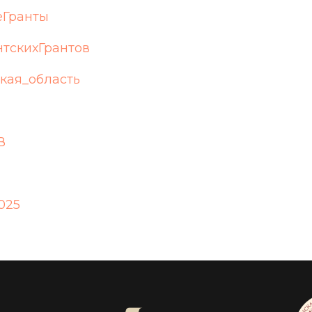
еГранты
тскихГрантов
кая_область
В
025