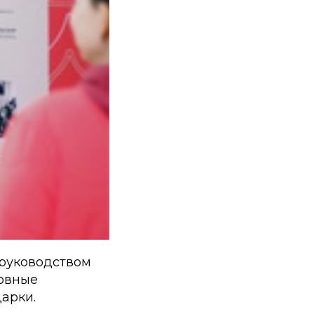
руководством
ховные
арки.