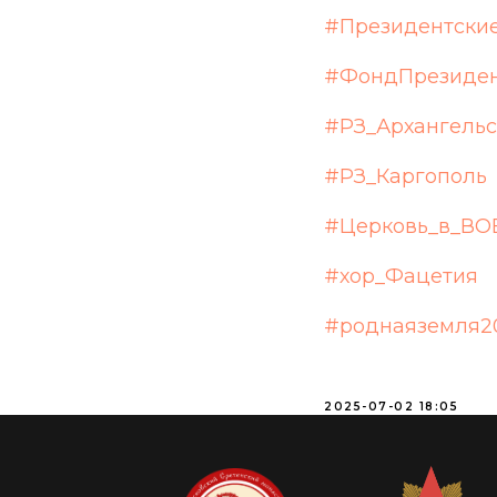
#Президентски
#ФондПрезиден
#РЗ_Архангельс
#РЗ_Каргополь
#Церковь_в_ВО
#хор_Фацетия
#роднаяземля2
2025-07-02 18:05