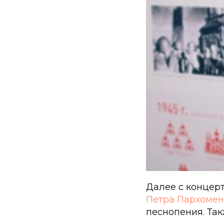
Далее с концер
Петра Пархомен
песнопения. Та