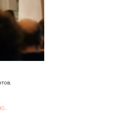
тов.
...