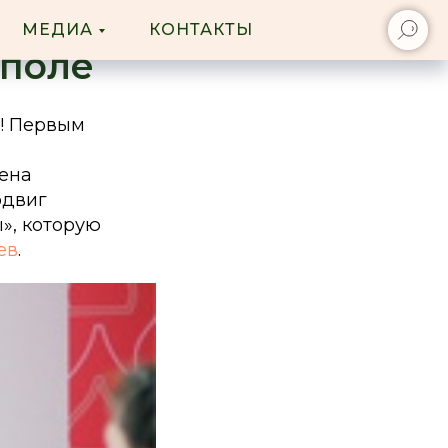
МЕДИА
КОНТАКТЫ
ополе
ь! Первым
ена
одвиг
», которую
ев
.