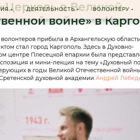
«Церковь в Великой
ФИЯ
ДЕЯТЕЛЬНОСТЬ
ВОЛОНТЕРУ
венной войне» в Карг
 волонтеров прибыла в Архангельскую област
том стал город Каргополь. Здесь в Духовно-
ом центре Плесецкой епархии была представл
спозиция и мини-лекция на тему «Духовный п
ерующих в годы Великой Отечественной войны
 Сретенской духовной академии
Андрей Лебед