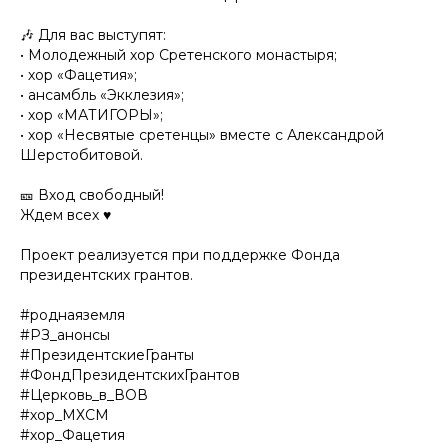
🎶 Для вас выступят:
• Молодежный хор Сретенского монастыря;
• хор «Фацетия»;
• ансамбль «Экклезия»;
• хор «МАТИГОРЫ»;
• хор «Несвятые сретенцы» вместе с Александрой
Шерстобитовой.
🎫 Вход свободный!
Ждем всех ♥️
Проект реализуется при поддержке Фонда
президентских грантов.
#роднаяземля
#РЗ_анонсы
#ПрезидентскиеГранты
#ФондПрезидентскихГрантов
#Церковь_в_ВОВ
#хор_МХСМ
#хор_Фацетия