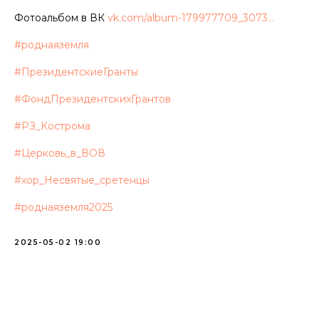
Фотоальбом в ВК
vk.com/album-179977709_3073...
#роднаяземля
#ПрезидентскиеГранты
#ФондПрезидентскихГрантов
#РЗ_Кострома
#Церковь_в_ВОВ
#хор_Несвятые_сретенцы
#роднаяземля2025
2025-05-02 19:00